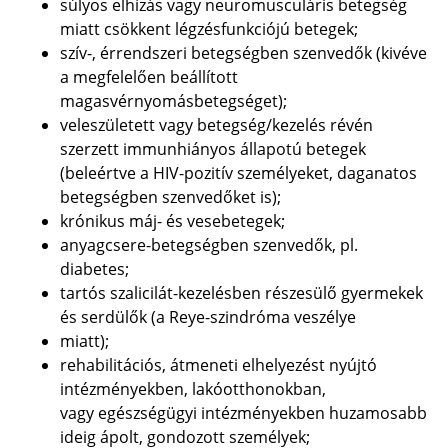
súlyos elhízás vagy neuromusculáris betegség
miatt csökkent légzésfunkciójú betegek;
szív-, érrendszeri betegségben szenvedők (kivéve
a megfelelően beállított
magasvérnyomásbetegséget);
veleszületett vagy betegség/kezelés révén
szerzett immunhiányos állapotú betegek
(beleértve a
HIV-pozitív személyeket, daganatos
betegségben szenvedőket is);
krónikus máj- és vesebetegek;
anyagcsere-betegségben szenvedők, pl.
diabetes;
tartós szalicilát-kezelésben részesülő gyermekek
és serdülők (a Reye-szindróma veszélye
miatt);
rehabilitációs, átmeneti elhelyezést nyújtó
intézményekben, lakóotthonokban,
vagy
egészségügyi intézményekben huzamosabb
ideig ápolt, gondozott személyek;