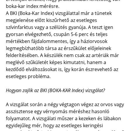
boka-kar index mérésre.
A BKI (Boka-Kar Index) vizsgálattal már a tünetek
megjelenése előtt kiszűrhető az esetleges
szívinfarktus vagy a szélütés gyanúja. A teszt igen
gyorsan elvégezhető, csupán 5-6 perc és teljes
mértékben fájdalommentes, így a háziorvosok
legmegbízhatóbb társa az érszűkület előjeleinek
felderítésében. A készülék nem csak az artériák már
meglévő szűkületét képes kimutatni, hanem a
kezdődő elváltozásokat is, így korán észrevehető az
esetleges probléma.
Hogyan zajlik az BKI (BOKA-KAR Index) vizsgálat?
A vizsgálat során a négy végtagon végez az orvos vagy
asszisztense egy vérnyomás méréshez hasonló
folyamatot. A vizsgálati műszer a kezeken és lábakon
egyidejűleg mér, hogy az esetleges keringési