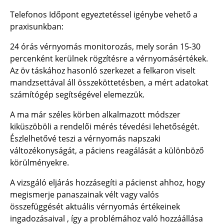
Telefonos Időpont egyeztetéssel igénybe vehető a
praxisunkban:
24 órás vérnyomás monitorozás, mely során 15-30
percenként kerülnek rögzítésre a vérnyomásértékek.
Az öv táskához hasonló szerkezet a felkaron viselt
mandzsettával áll összeköttetésben, a mért adatokat
számítógép segítségével elemezzük.
A ma már széles körben alkalmazott módszer
kiküszöböli a rendelői mérés tévedési lehetőségét.
Észlelhetővé teszi a vérnyomás napszaki
változékonyságát, a páciens reagálását a különböző
körülményekre.
A vizsgáló eljárás hozzásegíti a pácienst ahhoz, hogy
megismerje panaszainak vélt vagy valós
összefüggését aktuális vérnyomás értékeinek
ingadozásaival , így a problémához való hozzáállása