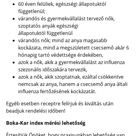
60 éven felüliek, egészségi állapotuktól
függetlenül;
várandós és gyermekvállalást tervező nők,
szoptatós anyák egészségi
állapotuktól
függetlenül
várandós nők; mind az anya magasabb
kockázata, mind a megszületett csecsemő
akár 6
hónapig tartó védettsége érdekében,
azok a nők, akik a gyermekvállalást az influenza
szezonális időszakára tervezik,
azok a nők, akik szoptatnak, ezáltal csökkentve
nemcsak az anya, hanem a
csecsemő anya általi
influenza fertőzésének kockázatát.
Egyéb esetben receptre felírjuk és kiváltás után
beadjuk rendelési időben!
Boka-Kar index mérési lehetőség
Értesítjük Önöket, hogy praxisunkban lehetőség van