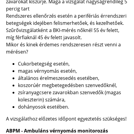
zavarokat kiszűrje. Maga a vizsgálat nagyságrendileg 5
percig tart
Rendszeres ellenőrzés esetén a perifériás érrendszeri
betegségek idejében felismerhetőek, és kezelhetőek.
Szűrővizsgálatként a BKI-mérés nőknél 55 év felett,
míg férfiaknál 45 év felett javasolt.
Mikor és kinek érdemes rendszeresen részt venni a
mérésen?
Cukorbetegség esetén,
magas vérnyomás esetén,
általános érelmeszesedés esetében,
koszorúér megbetegedésben szenvedőknél,
zsíranyagcsere zavarokban szenvedők (magas
koleszterin) számára,
dohányosok esetében.
A vizsgálathoz előzetes időpont egyeztetés szükséges!
ABPM - Ambuláns vérnyomás monitorozás