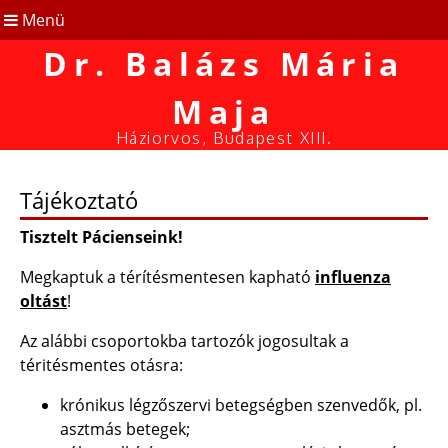
Menü
Dr. Balázs Mária
Maja
Háziorvos, Budapest XIII.
Tájékoztató
Tisztelt Pácienseink!
Megkaptuk a térítésmentesen kapható
influenza
oltást
!
Az alábbi csoportokba tartozók jogosultak a
téritésmentes otásra:
krónikus légzőszervi betegségben szenvedők, pl.
asztmás betegek;